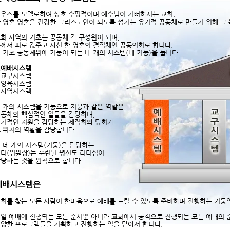
우스를 모델로하여 상호 수평적이며 예수님이 기뻐하시는 교회,
 영혼 영혼을 건강한 그리스도인이 되도록 섬기는 유기적 공동체로 만들기 위해 그
회 사역의 기초는 공동체 각 구성원이 되며,
께서 피로 값주고 사신 한 영혼의 결집체인 공동의회로 합니다.
 기초 공동체위에 기둥이 되는 네 개의 시스템(네 기둥)을 둡니다.
.예배시스템
.교구시스템
.양육시스템
.사역시스템
 개의 시스템을 기둥으로 지붕과 같은 역할은
동체의 핵심적인 일들을 감당하며,
기적인 지원을 감당하는 제직회와 당회가
 위치의 역활을 감당합니다.
 네 개의 시스템(기둥)을 담당하는
더(위원장)는 훈련된 평신도 리더십이
당하는 것을 원칙으로 합니다.
예배시스템은
회를 찾는 모든 사람이 한마음으로 예배를 드릴 수 있도록 준비하며 진행하는 기둥
일 예배에 진행되는 모든 순서뿐 아니라 교회에서 공적으로 진행되는 모든 예배의
양한 프로그램들을 기획하고 진행하는 일을 맡아서 합니다.