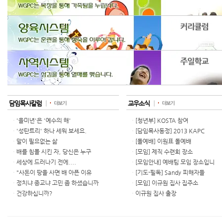
담임목사칼럼
ㅣ
교우소식
ㅣ
'을미년'은 '예수의 해'
[청년부] KOSTA 참여
ㆍ
ㆍ
'성탄트리' 하나 세워 보세요.
[담임목사동정] 2013 KAPC
ㆍ
ㆍ
말이 필요없는 삶
[돌예배] 이원표 돌예배
ㆍ
ㆍ
배를 침몰 시킨 자, 당신은 누구
[모임] 제직 수련회 장소
ㆍ
ㆍ
세상에 드러나기 전에....
[모임안내] 예배팀 모임 장소입니
ㆍ
ㆍ
"사돈이 땅을 사면 배 아픈 이유
[기도-필독] Sandy 피해자들
ㆍ
ㆍ
정치냐 종교냐 고민 좀 하셨습니까
[모임] 이규원 집사 집주소
ㆍ
ㆍ
건강하십니까?
이규원 집사 출장
ㆍ
ㆍ