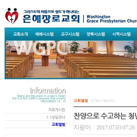
교회소개
예배시스템
교구시스템
양육시스템
사역시스템
교회앨범
87개(1/5페이지)
자유게시판
찬양으로 수고하는 청
1:1상담코너
교회앨범
지팡이
2017.07.03 07:26
|