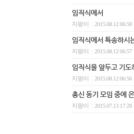
임직식에서
지팡이
2015.08.12 06:58
|
임직식에서 특송하시는
지팡이
2015.08.12 06:57
|
임직식을 앞두고 기도
지팡이
2015.08.12 06:56
|
총신 동기 모임 중에 
지팡이
2015.07.13 17:28
|